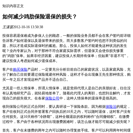
知识内容正文
如何减少鸡肋保险退保的损失？
王潇茵
2012-10-16 13:50:38
投保容易退保难成为参保人士的顾虑，一般的保险业务员都不会在客户签约前详细
告诉客户如何退保以及退保带来的损失。而大多数客户签约时也想不到类似的问
题，所以才造成实际退保时的尴尬。那么，投保人如何才能避免这种状况的发生
呢？业内专家认为，对于那种不符合家庭实际需求，但退保又会使你损失惨重
的“鸡肋”保单。如果非经济因素，建议投保人长期持有保单；但如果“非退不可”，
建议投保人考虑如何减少退保成本。
客户在
购买保险
产品时，一定要充分分析目前自己的家庭状况，以及家庭风险，充
分了解自己目前要通过保险规避何种风险，这样才不会出现像王先生那种情况，购
买一年之后才发现这种产品并不适合自己。
尤其是一些人情保单，所谓人情保单，就是觉得代理人是自己的亲朋好友，往往没
有认真地研究产品，就轻易地签单了。随着此代理人的离职，也想到去解约，才发
现自己的损失很大。在各家
保险公司
中，这种人情保单的退保率是很高的。
收到保险公司的正式合同时，要认真研读一下保险条款。因为根据
保险法
的规定，
客户在收到正式合同并签署客户回执后的10天之内，可以随时退保，这时客户没有
任何损失。这10天称作“冷静期”，这种全额退款的权利称作“合同撤销权”。在缴费
过程中，客户由于各种状况而出现缴费困难时，该怎么做才能尽可能减少损失呢？
首先，客户在未缴费的两年之内可以随时办理复效手续。客户可以利用两年时间缓