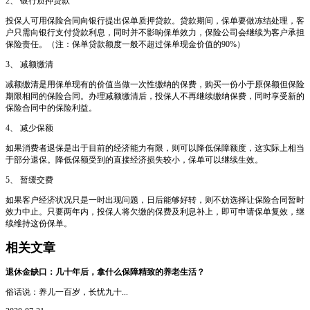
2、 银行质押贷款
投保人可用保险合同向银行提出保单质押贷款。贷款期间，保单要做冻结处理，客
户只需向银行支付贷款利息，同时并不影响保单效力，保险公司会继续为客户承担
保险责任。（注：保单贷款额度一般不超过保单现金价值的90%）
3、 减额缴清
减额缴清是用保单现有的价值当做一次性缴纳的保费，购买一份小于原保额但保险
期限相同的保险合同。办理减额缴清后，投保人不再继续缴纳保费，同时享受新的
保险合同中的保险利益。
4、 减少保额
如果消费者退保是出于目前的经济能力有限，则可以降低保障额度，这实际上相当
于部分退保。降低保额受到的直接经济损失较小，保单可以继续生效。
5、 暂缓交费
如果客户经济状况只是一时出现问题，日后能够好转，则不妨选择让保险合同暂时
效力中止。只要两年内，投保人将欠缴的保费及利息补上，即可申请保单复效，继
续维持这份保单。
相关文章
退休金缺口：几十年后，拿什么保障精致的养老生活？
俗话说：养儿一百岁，长忧九十...