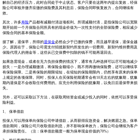
解自己的经济压力，此时合同处于中止状态。客户只要在这两年内提出复效，经保
险公司审核并缴齐应缴的保险费及其利息后，保险合同即恢复效力，合同继续有
效。
其次，许多
寿险
产品都有减额付清这项权利。所谓减额付清，是指保险公司以宽限
期开始前一个月保险合同所具有的现金价值为一次性支付的全部保险费，相应减少
保险合同的基本保险金额。
据了解，退保早，所得的
退保金
必然会少于已缴的保费，而且越早退保，退保金越
少。原因在于，保险公司需支付招揽新契约所发生的一切费用、新契约维持费用及
保险代理人的佣金等，这些从已交保费中扣除的钱不可能再退回去。
如果急需现金，或者在无力负担保费的情况下，通常有几种选择可以尽可能地减少
损失：一是办理减额缴清，将保险金额缩小，既不用再缴纳保险费，还可以继续享
有保险保障。二是将保险的期限缩短，在缩短的保险期限内，仍然享有原来的保单
上规定的各项保障。同时，投保人在买保险初期通常会有10天左右的犹豫期，犹豫
期内退保是不会收取任何费用的。应充分利用保险的犹豫期，以免日后退保带来损
失。
另外，还可以采取以下方法，在获取周转资金或减少投入的同时，依然可以享受保
险利益。
1、 保单借款
投保人可以用保单向保险公司申请借款，从而获得应急资金，解决燃眉之急。保单
借款期间，保险公司只收取借款利息，并不影响保单效力，保险公司会继续为客户
承担保险责任。（注：保单借款额度一般为保单现金价值的70%）