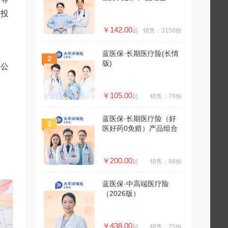
的投
￥142.00
起
销售：3158份
蓝医保·长期医疗险(长情
版)
险公
￥105.00
起
销售：76份
蓝医保·长期医疗险（好
医好药0免赔）产品组合
￥200.00
起
销售：98份
蓝医保·中高端医疗险
（2026版）
￥438.00
起
销售：25份