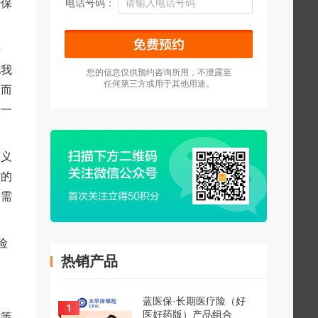
行保
电话号码：
情
说我
您的信息仅供预约咨询所用，不泄露至
任何第三方或用于其他用途。
，而
括一
的义
方的
更需
。
险
热销产品
蓝医保·长期医疗险（好
医好药版）产品组合
亡等