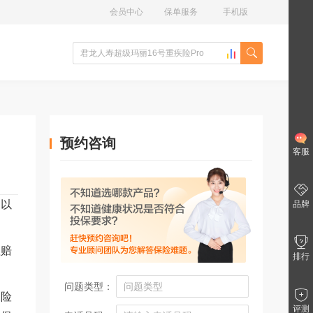
会员中心
保单服务
手机版
预约咨询
客服
品以
品牌
理赔
排行
问题类型：
保险
评测