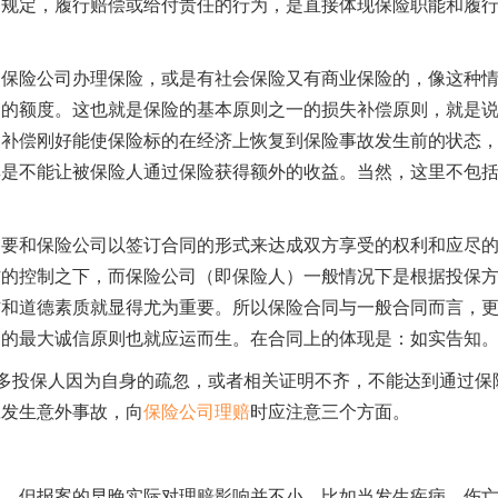
同规定，履行赔偿或给付责任的行为，是直接体现保险职能和履
家保险公司办理保险，或是有社会保险又有商业保险的，像这种
金的额度。这也就是保险的基本原则之一的损失补偿原则，就是
的补偿刚好能使保险标的在经济上恢复到保险事故发生前的状态
其是不能让被保险人通过保险获得额外的收益。当然，这里不包
是要和保险公司以签订合同的形式来达成双方享受的权利和应尽
方的控制之下，而保险公司（即保险人）一般情况下是根据投保
信和道德素质就显得尤为重要。所以保险合同与一般合同而言，
司的最大诚信原则也就应运而生。在合同上的体现是：如实告知
许多投保人因为自身的疏忽，或者相关证明不齐，不能达到通过保
旦发生意外事故，向
保险公司理赔
时应注意三个方面。
识，但报案的早晚实际对理赔影响并不小。比如当发生疾病、伤