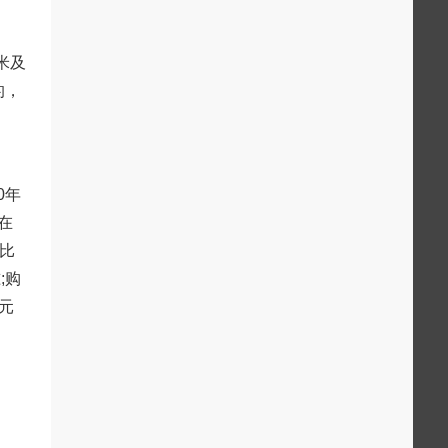
米及
的，
0年
在
高比
;购
元