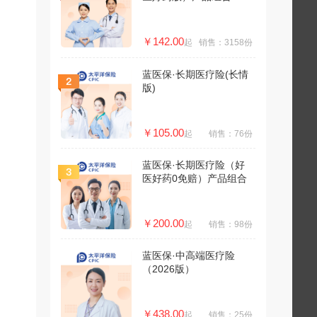
￥142.00
起
销售：3158份
蓝医保·长期医疗险(长情
版)
￥105.00
起
销售：76份
蓝医保·长期医疗险（好
医好药0免赔）产品组合
￥200.00
起
销售：98份
蓝医保·中高端医疗险
（2026版）
￥438.00
起
销售：25份