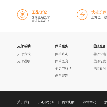
正品保险
快捷投保
国家金融监督
全方位一键
管理总局许可
支付帮助
保单服务
理赔服务
支付方式
保单查询
理赔指南
支付说明
保单验真
理赔报案
变更与取消
理赔案例
保单寄送
关于我们
开心保要闻
网站地图
法律声明
微