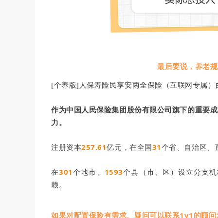
最后要说，养老规
[个养版]人保寿险民享安两全保险（互联网专属）
作为中国人民保险集团股份有限公司旗下的重要成
力。
注册资本
257.61
亿元，在全国
31
个省、自治区、
在
301
个地市、
1593
个县（市、区）设立分支机
赖。
如果对配置保险有需求、疑问可以联系1v1的顾