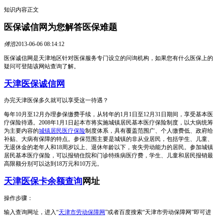
知识内容正文
医保诚信网为您解答医保难题
傅浩
2013-06-06 08:14:12
医保诚信网是天津地区针对医保服务专门设立的问询机构，如果您有什么医保上的
疑问可登陆该网站查询了解。
天津医保诚信网
办完天津医保多久就可以享受这一待遇？
每年10月至12月办理参保缴费手续，从转年的1月1日至12月31日期间，享受基本医
疗保险待遇。2008年1月1日起本市将实施城镇居民基本医疗保险制度，以大病统筹
为主要内容的
城镇居民医疗保险
制度体系，具有覆盖范围广、个人缴费低、政府给
补贴、大病有保障的特点。参保范围主要是城镇的非从业居民，包括学生、儿童、
无退休金的老年人和18周岁以上、退休年龄以下，丧失劳动能力的居民。参加城镇
居民基本医疗保险，可以报销住院和门诊特殊病医疗费，学生、儿童和居民报销最
高限额分别可以达到18万元和10万元。
天津医保卡余额查询
网址
操作步骤：
输入查询网址，进入“
天津市劳动保障网
”或者百度搜索“天津市劳动保障网”即可进