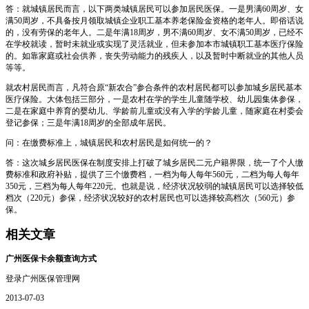
答：就城镇居民而言，以下两类城镇居民可以参加居民医保。一是男满60周岁、女
满50周岁，不具备按月领取城镇企业职工基本养老保险金资格的老年人。即俗话说
的，没有劳保的老年人。二是年满18周岁，男不满60周岁、女不满50周岁，已经不
在学校就读，暂时未就业或实现了灵活就业，但未参加本市城镇职工基本医疗保险
的。如靠家庭或社会供养，丧失劳动能力的残疾人，以及暂时中断就业的其他人员
等等。
就农村居民而言，凡符合原“新农合”参合条件的农村居民都可以参加城乡居民基本
医疗保险。大体包括三部分，一是农村在学的学生儿童随学校、幼儿园集体参保，
二是在家庭中养育的婴幼儿、学龄前儿童或没有入学的学龄儿童，随家庭在村委会
登记参保；三是年满18周岁的全部成年居民。
问：在缴费标准上，城镇居民和农村居民是如何统一的？
答：这次城乡居民医保在制度安排上打破了城乡居民二元户籍界限，统一了个人缴
费标准和政府补贴，提供了三个缴费档，一档为每人每年560元，二档为每人每年
350元，三档为每人每年220元。也就是说，经济状况较弱的城镇居民可以选择较低
档次（220元）参保，经济状况较好的农村居民也可以选择较高档次（560元）参
保。
相关文章
广州医保卡余额查询方式
登录广州医保管理网
2013-07-03