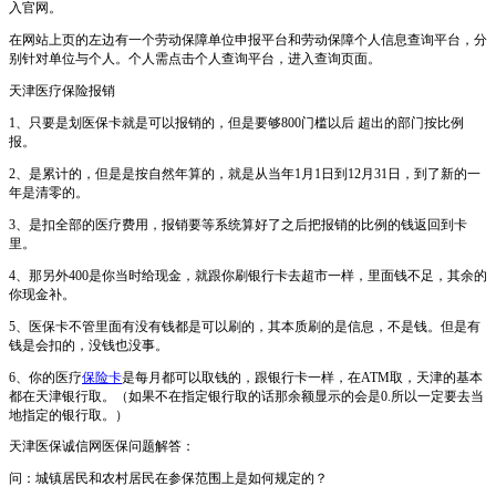
入官网。
在网站上页的左边有一个劳动保障单位申报平台和劳动保障个人信息查询平台，分
别针对单位与个人。个人需点击个人查询平台，进入查询页面。
天津医疗保险报销
1、只要是划医保卡就是可以报销的，但是要够800门槛以后 超出的部门按比例
报。
2、是累计的，但是是按自然年算的，就是从当年1月1日到12月31日，到了新的一
年是清零的。
3、是扣全部的医疗费用，报销要等系统算好了之后把报销的比例的钱返回到卡
里。
4、那另外400是你当时给现金，就跟你刷银行卡去超市一样，里面钱不足，其余的
你现金补。
5、医保卡不管里面有没有钱都是可以刷的，其本质刷的是信息，不是钱。但是有
钱是会扣的，没钱也没事。
6、你的医疗
保险卡
是每月都可以取钱的，跟银行卡一样，在ATM取，天津的基本
都在天津银行取。（如果不在指定银行取的话那余额显示的会是0.所以一定要去当
地指定的银行取。）
天津医保诚信网医保问题解答：
问：城镇居民和农村居民在参保范围上是如何规定的？