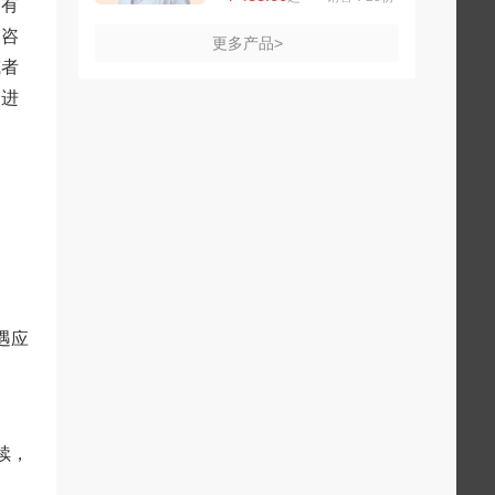
是有
出咨
更多产品>
或者
为进
遇应
。
续，