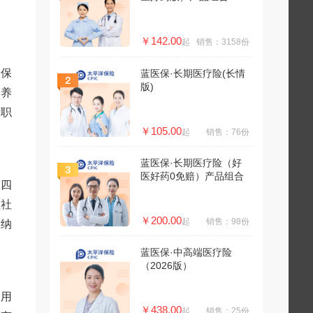
￥142.00
起
销售：3158份
会保
蓝医保·长期医疗险(长情
版)
本养
括职
￥105.00
起
销售：76份
蓝医保·长期医疗险（好
医好药0免赔）产品组合
第四
理社
￥200.00
起
销售：98份
缴纳
蓝医保·中高端医疗险
（2026版）
，用
￥438.00
起
销售：25份