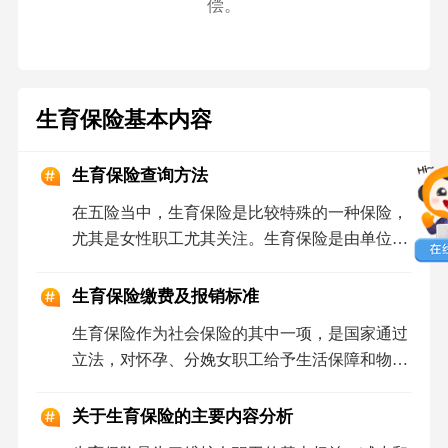
偿。
生育保险基本内容
生育保险查询方法
在五险当中，生育保险是比较特殊的一种保险，
尤其是女性职工尤其关注。生育保险是由单位为
在职员工缴纳的方法，因此不少人都希望知道生
育保险的查询方法，方便每月查询缴费情况。生
生育保险缴费及报销标准
育保险查询方法主要分三种：社保中心查询、网
生育保险作为社会保险的其中一项，是国家通过
上查询和电话查询，今天来为大家一一介绍。
立法，对怀孕、分娩女职工给予生活保障和物质
帮助的一项社会政策。很多公司都为职工办理了
生育保险。那么生育保险缴费标准是什么？生育
关于生育保险的主要内容分析
保险如何报销？又有哪些方面需要注意呢？