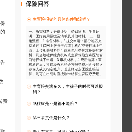
保险问答
不
生育险报销的具体条件和流程？
给保
低的
一、所需材料：身份证明、婚姻证明、生育证
明、医疗费用票据及清单及其他材料。 二、报
销流程：1.准备材料，2.提交申请：部分地区支
持通过社保网上服务平台或手机APP进行线上申
请，上传相关材料即可或者也可携带准备好的材
料，到当地社保经办机构或生育保险定点医院窗
口进行线下申请。3.审核材料，4.费用结算：审
广告
核通过后，社保经办机构会将报销费用直接转入
参保人或其指定账户。若选择定点医院直接结
算，则可在出院时直接刷卡结算生育医疗费用。
费
生育险交满多久，生孩子的时候可以报
销？
传费
既往症是不是都不能赔？
第三者责任是什么？
还取
老人有三高，可以买什么保险？