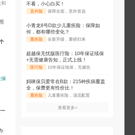
款和
不看，小心白买！
意外险
保障全面，意外首选
照
小青龙8号D款少儿重疾险：保障如
何，都有哪些变化？
重疾险
全新升级，重磅归来
个
超越保无忧版医疗险：10年保证续保
+无需健康告知，正式上线！
医疗险
10年保证续保，无健告
在保
妈咪保贝爱常在B款：215种疾病覆盖
全，保费更有性价比！
重疾险
儿童重疾险，顶流配置
查看更多>
是一
办