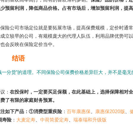
减少预留利润，降低商品价格。占有市场后，增加预留利润，提
小保险公司市场定位就是要拓展市场，提高保费规模，定价时通
些成立较早的公司，有规模庞大的代理人队伍，利用品牌优势可
这也会反映在保险定价当中。
结语
钱一分货”的道理。不同保险公司保费价格差异巨大，并不是毫无
。
建议：
在投保时，一定要买足保额，在此基础上，选择保障相对
耗费了有限的家庭财务预算。
关注如下产品：①消费型重疾险
：
百年康惠保
、
康惠保2020版
、
期寿险
：
大麦定寿
、
中荷简爱定寿
、
瑞泰瑞和升级版