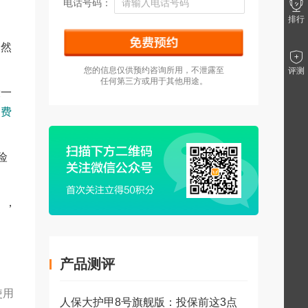
电话号码：
排行
。然
您的信息仅供预约咨询所用，不泄露至
评测
任何第三方或用于其他用途。
设一
消费
险
》，
产品测评
使用
人保大护甲8号旗舰版：投保前这3点