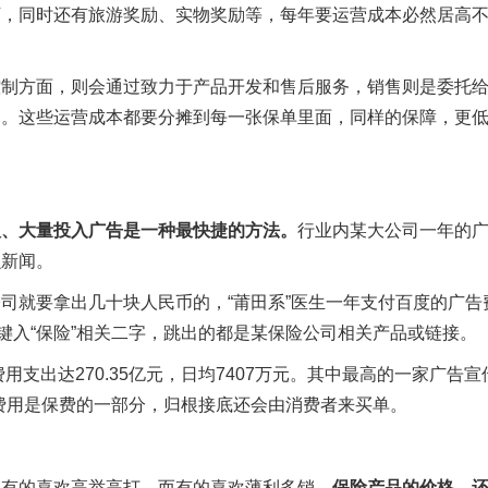
下，同时还有旅游奖励、实物奖励等，每年要运营成本必然居高
控制方面，则会通过致力于产品开发和售后服务，销售则是委托
出。这些运营成本都要分摊到每一张保单里面，同样的保障，更
人、大量投入广告是一种最快捷的方法。
行业内某大公司一年的
么新闻。
司就要拿出几十块人民币的，“莆田系”医生一年支付百度的广告
键入“保险”相关二字，跳出的都是某保险公司相关产品或链接。
用支出达270.35亿元，日均7407万元。其中最高的一家广告宣
这些费用是保费的一部分，归根接底还会由消费者来买单。
，有的喜欢高举高打，而有的喜欢薄利多销。
保险产品的价格，