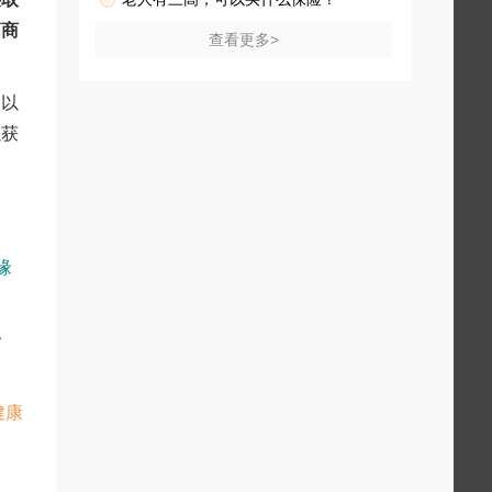
高商
查看更多>
常以
以获
缘
全
健康